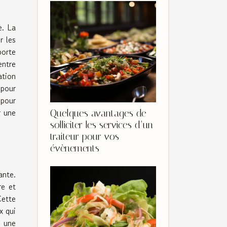
e. La
r les
porte
entre
ation
 pour
 pour
r une
Quelques avantages de
solliciter les services d’un
traiteur pour vos
évènements
ante.
re et
Cette
x qui
, une