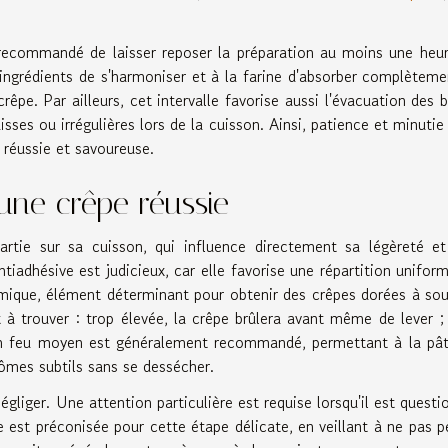
 recommandé de laisser reposer la préparation au moins une heu
ingrédients de s'harmoniser et à la farine d'absorber complèteme
rêpe. Par ailleurs, cet intervalle favorise aussi l'évacuation des b
aisses ou irrégulières lors de la cuisson. Ainsi, patience et minutie
 réussie et savoureuse.
une crêpe réussie
artie sur sa cuisson, qui influence directement sa légèreté e
tiadhésive est judicieux, car elle favorise une répartition unifor
rmique, élément déterminant pour obtenir des crêpes dorées à sou
t à trouver : trop élevée, la crêpe brûlera avant même de lever ;
 Un feu moyen est généralement recommandé, permettant à la pâ
ômes subtils sans se dessécher.
gliger. Une attention particulière est requise lorsqu'il est questi
le est préconisée pour cette étape délicate, en veillant à ne pas p