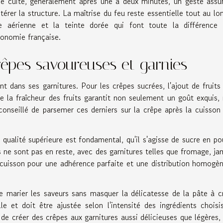
ce cuite, généralement après une à deux minutes, un geste assu
térer la structure. La maîtrise du feu reste essentielle tout au lo
ce aérienne et la teinte dorée qui font toute la différence
ronomie française.
rêpes savoureuses et garnies
nt dans ses garnitures. Pour les crêpes sucrées, l'ajout de fruits 
 de la fraîcheur des fruits garantit non seulement un goût exquis,
conseillé de parsemer ces derniers sur la crêpe après la cuisson
qualité supérieure est fondamental, qu'il s'agisse de sucre en po
s ne sont pas en reste, avec des garnitures telles que fromage, j
 cuisson pour une adhérence parfaite et une distribution homogè
t de marier les saveurs sans masquer la délicatesse de la pâte à c
le et doit être ajustée selon l'intensité des ingrédients choisi
de créer des crêpes aux garnitures aussi délicieuses que légères,