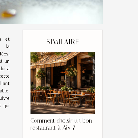
s et
SIMILAIRE
à la
lées,
 à un
duira
cette
llant
able.
uivre
s qui
Comment choisir un bon
restaurant à Aix ?