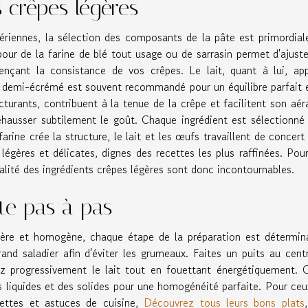
 crêpes légères
ériennes, la sélection des composants de la pâte est primordial
pour de la farine de blé tout usage ou de sarrasin permet d'ajuste
uençant la consistance de vos crêpes. Le lait, quant à lui, ap
ait demi-écrémé est souvent recommandé pour un équilibre parfait 
turants, contribuent à la tenue de la crêpe et facilitent son aér
rehausser subtilement le goût. Chaque ingrédient est sélectionné
farine crée la structure, le lait et les œufs travaillent de concert
 légères et délicates, dignes des recettes les plus raffinées. Pou
ualité des ingrédients crêpes légères sont donc incontournables.
te pas à pas
égère et homogène, chaque étape de la préparation est détermin
d saladier afin d'éviter les grumeaux. Faites un puits au cent
ez progressivement le lait tout en fouettant énergétiquement. 
 liquides et des solides pour une homogénéité parfaite. Pour ceu
cettes et astuces de cuisine,
Découvrez tous leurs bons plats