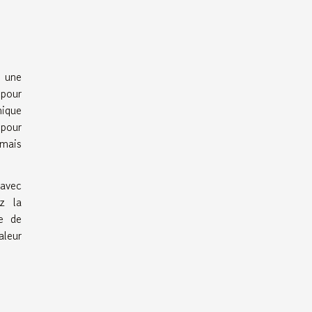
t une
 pour
nique
 pour
 mais
 avec
ez la
ce de
aleur