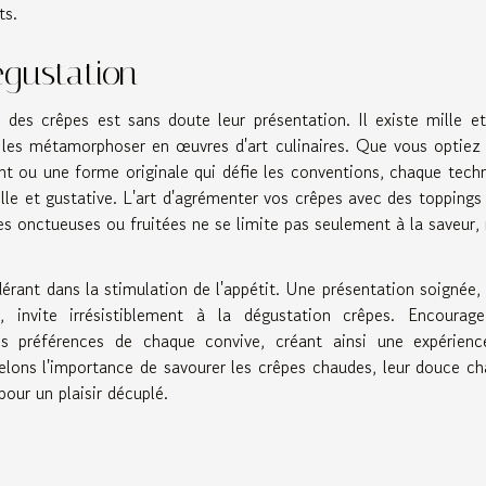
ts.
égustation
 des crêpes est sans doute leur présentation. Il existe mille e
r les métamorphoser en œuvres d'art culinaires. Que vous optiez
ant ou une forme originale qui défie les conventions, chaque tech
elle et gustative. L'art d'agrémenter vos crêpes avec des toppings
es onctueuses ou fruitées ne se limite pas seulement à la saveur,
dérant dans la stimulation de l'appétit. Une présentation soignée,
 invite irrésistiblement à la dégustation crêpes. Encourag
es préférences de chaque convive, créant ainsi une expérien
elons l'importance de savourer les crêpes chaudes, leur douce ch
pour un plaisir décuplé.