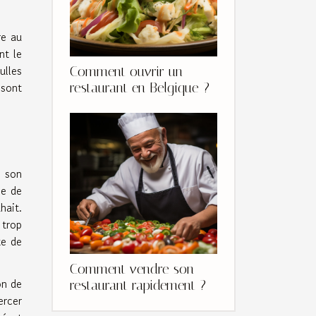
re au
nt le
ulles
Comment ouvrir un
 sont
restaurant en Belgique ?
t son
me de
hait.
 trop
te de
Comment vendre son
on de
restaurant rapidement ?
ercer