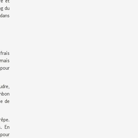
ré et
ng du
 dans
frais
 mais
 pour
udre,
ambon
ne de
rêpe.
s. En
 pour