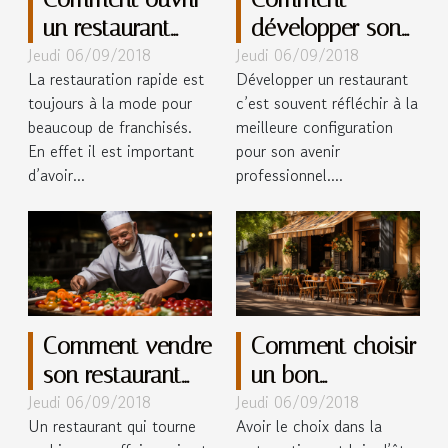
un restaurant
développer son
Jeudi 06/09/2018
Jeudi 06/09/2018
rapide ?
restaurant ?
La restauration rapide est
Développer un restaurant
toujours à la mode pour
c’est souvent réfléchir à la
beaucoup de franchisés.
meilleure configuration
En effet il est important
pour son avenir
d’avoir...
professionnel....
Comment vendre
Comment choisir
son restaurant
un bon
Jeudi 06/09/2018
Jeudi 06/09/2018
rapidement ?
restaurant à Aix
Un restaurant qui tourne
Avoir le choix dans la
?