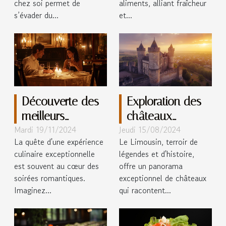
chez soi permet de
aliments, alliant fraîcheur
s’évader du...
et...
Découverte des
Exploration des
meilleurs
châteaux
Mardi 19/11/2024
Jeudi 15/08/2024
restaurants
historiques en
La quête d'une expérience
Le Limousin, terroir de
gastronomiques
région Limousin
culinaire exceptionnelle
légendes et d'histoire,
pour une soirée
est souvent au cœur des
offre un panorama
romantique
soirées romantiques.
exceptionnel de châteaux
Imaginez...
qui racontent...