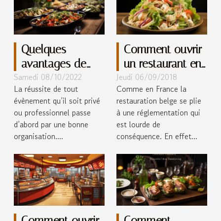
Quelques
Comment ouvrir
avantages de
un restaurant en
Samedi 08/10/2022
Jeudi 06/09/2018
solliciter les
Belgique ?
La réussite de tout
Comme en France la
services d’un
évènement qu’il soit privé
restauration belge se plie
traiteur pour vos
ou professionnel passe
à une réglementation qui
évènements
d’abord par une bonne
est lourde de
organisation....
conséquence. En effet...
Comment ouvrir
Comment