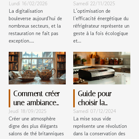
Lundi 16/02/2026
Samedi 22/11/2025
révolutionne-t-
énergétique avec
La digitalisation
L’optimisation de
elle la formation
le bon réglage
bouleverse aujourd’hui de
l’efficacité énergétique du
des restaurateurs
du frigo
nombreux secteurs, et la
réfrigérateur représente un
?
restauration ne fait pas
geste à la fois écologique
exception....
et...
Comment créer
Guide pour
une ambiance
choisir la
Jeudi 18/09/2025
Samedi 07/12/2024
de salon de thé
meilleure
Créer une atmosphère
La mise sous vide
britannique chez
machine de mise
digne des plus élégants
représente une révolution
soi ?
sous vide
salons de thé britanniques
dans la conservation des