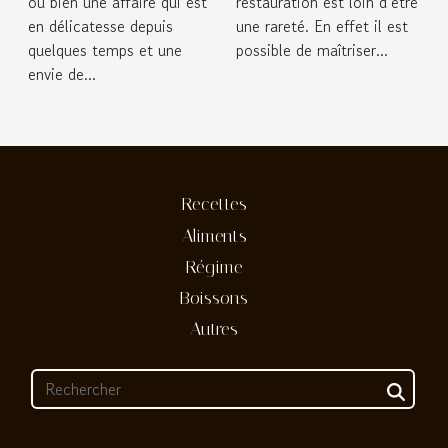
ou bien une affaire qui est
restauration est loin d’être
en délicatesse depuis
une rareté. En effet il est
quelques temps et une
possible de maîtriser...
envie de...
Recettes
Aliments
Régime
Boissons
Autres