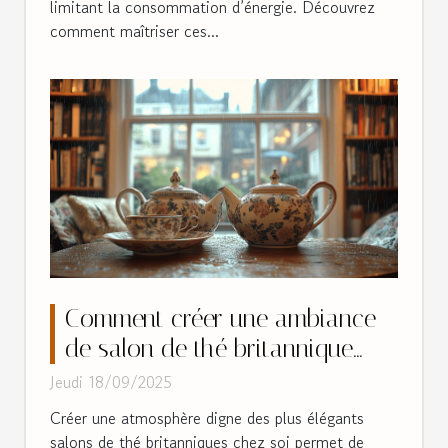
limitant la consommation d’énergie. Découvrez
comment maîtriser ces...
Comment créer une ambiance
de salon de thé britannique
chez soi ?
Jeudi 18/09/2025
Créer une atmosphère digne des plus élégants
salons de thé britanniques chez soi permet de