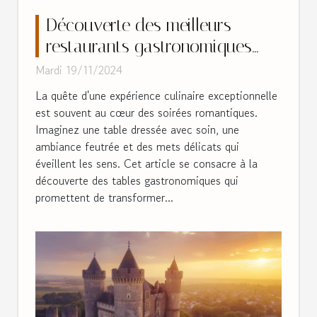
Découverte des meilleurs
restaurants gastronomiques
pour une soirée romantique
Mardi 19/11/2024
La quête d'une expérience culinaire exceptionnelle
est souvent au cœur des soirées romantiques.
Imaginez une table dressée avec soin, une
ambiance feutrée et des mets délicats qui
éveillent les sens. Cet article se consacre à la
découverte des tables gastronomiques qui
promettent de transformer...