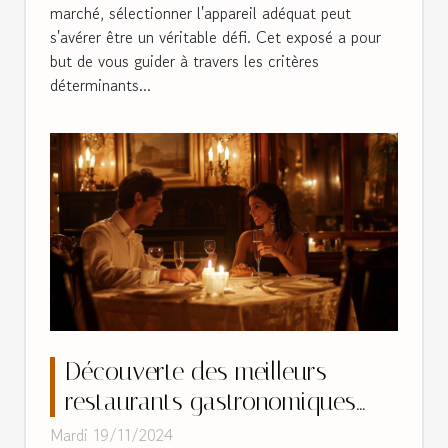
marché, sélectionner l'appareil adéquat peut
s'avérer être un véritable défi. Cet exposé a pour
but de vous guider à travers les critères
déterminants...
Découverte des meilleurs
restaurants gastronomiques
pour une soirée romantique
Mardi 19/11/2024