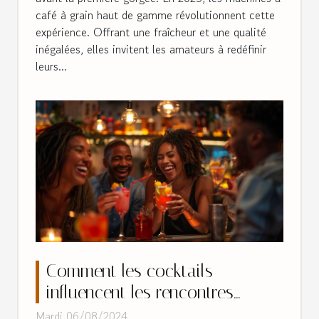
café à grain haut de gamme révolutionnent cette
expérience. Offrant une fraîcheur et une qualité
inégalées, elles invitent les amateurs à redéfinir
leurs...
Comment les cocktails
influencent les rencontres
sociales et la culture de
Mardi 06/08/2024