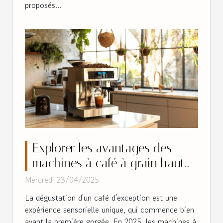
proposés...
Explorer les avantages des
machines à café à grain haut
de gamme en 2025
Mercredi 23/04/2025
La dégustation d'un café d'exception est une
expérience sensorielle unique, qui commence bien
avant la première gorgée. En 2025, les machines à