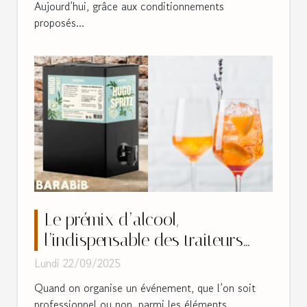
Aujourd’hui, grâce aux conditionnements
proposés...
Le prémix d’alcool,
l’indispensable des traiteurs
événementiels !
Lundi 22/09/2025
Quand on organise un événement, que l’on soit
professionnel ou non, parmi les éléments