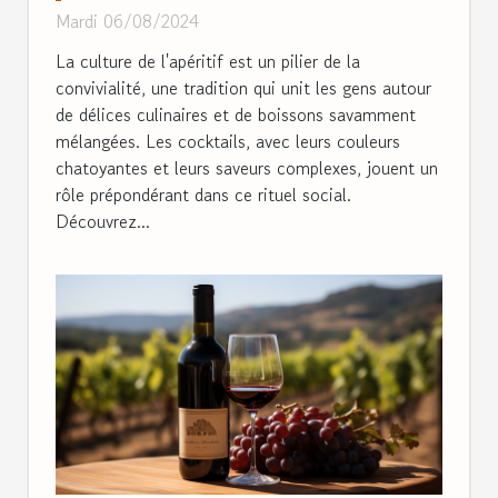
sociales et la culture de
Mardi 06/08/2024
l'apéritif
La culture de l'apéritif est un pilier de la
convivialité, une tradition qui unit les gens autour
de délices culinaires et de boissons savamment
mélangées. Les cocktails, avec leurs couleurs
chatoyantes et leurs saveurs complexes, jouent un
rôle prépondérant dans ce rituel social.
Découvrez...